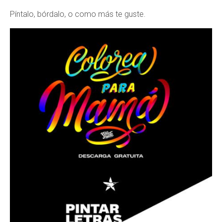
Píntalo, bórdalo, o como más te guste.